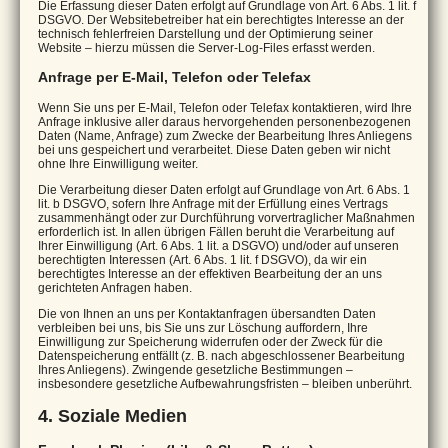
Die Erfassung dieser Daten erfolgt auf Grundlage von Art. 6 Abs. 1 lit. f
DSGVO. Der Websitebetreiber hat ein berechtigtes Interesse an der
technisch fehlerfreien Darstellung und der Optimierung seiner
Website – hierzu müssen die Server-Log-Files erfasst werden.
Anfrage per E-Mail, Telefon oder Telefax
Wenn Sie uns per E-Mail, Telefon oder Telefax kontaktieren, wird Ihre
Anfrage inklusive aller daraus hervorgehenden personenbezogenen
Daten (Name, Anfrage) zum Zwecke der Bearbeitung Ihres Anliegens
bei uns gespeichert und verarbeitet. Diese Daten geben wir nicht
ohne Ihre Einwilligung weiter.
Die Verarbeitung dieser Daten erfolgt auf Grundlage von Art. 6 Abs. 1
lit. b DSGVO, sofern Ihre Anfrage mit der Erfüllung eines Vertrags
zusammenhängt oder zur Durchführung vorvertraglicher Maßnahmen
erforderlich ist. In allen übrigen Fällen beruht die Verarbeitung auf
Ihrer Einwilligung (Art. 6 Abs. 1 lit. a DSGVO) und/oder auf unseren
berechtigten Interessen (Art. 6 Abs. 1 lit. f DSGVO), da wir ein
berechtigtes Interesse an der effektiven Bearbeitung der an uns
gerichteten Anfragen haben.
Die von Ihnen an uns per Kontaktanfragen übersandten Daten
verbleiben bei uns, bis Sie uns zur Löschung auffordern, Ihre
Einwilligung zur Speicherung widerrufen oder der Zweck für die
Datenspeicherung entfällt (z. B. nach abgeschlossener Bearbeitung
Ihres Anliegens). Zwingende gesetzliche Bestimmungen –
insbesondere gesetzliche Aufbewahrungsfristen – bleiben unberührt.
4. Soziale Medien