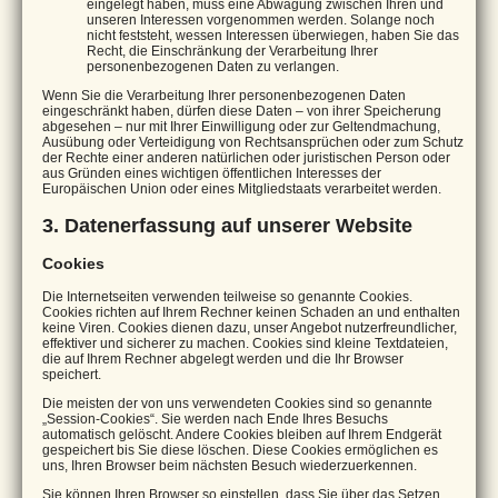
eingelegt haben, muss eine Abwägung zwischen Ihren und
unseren Interessen vorgenommen werden. Solange noch
nicht feststeht, wessen Interessen überwiegen, haben Sie das
Recht, die Einschränkung der Verarbeitung Ihrer
personenbezogenen Daten zu verlangen.
Wenn Sie die Verarbeitung Ihrer personenbezogenen Daten
eingeschränkt haben, dürfen diese Daten – von ihrer Speicherung
abgesehen – nur mit Ihrer Einwilligung oder zur Geltendmachung,
Ausübung oder Verteidigung von Rechtsansprüchen oder zum Schutz
der Rechte einer anderen natürlichen oder juristischen Person oder
aus Gründen eines wichtigen öffentlichen Interesses der
Europäischen Union oder eines Mitgliedstaats verarbeitet werden.
3. Datenerfassung auf unserer Website
Cookies
Die Internetseiten verwenden teilweise so genannte Cookies.
Cookies richten auf Ihrem Rechner keinen Schaden an und enthalten
keine Viren. Cookies dienen dazu, unser Angebot nutzerfreundlicher,
effektiver und sicherer zu machen. Cookies sind kleine Textdateien,
die auf Ihrem Rechner abgelegt werden und die Ihr Browser
speichert.
Die meisten der von uns verwendeten Cookies sind so genannte
„Session-Cookies“. Sie werden nach Ende Ihres Besuchs
automatisch gelöscht. Andere Cookies bleiben auf Ihrem Endgerät
gespeichert bis Sie diese löschen. Diese Cookies ermöglichen es
uns, Ihren Browser beim nächsten Besuch wiederzuerkennen.
Sie können Ihren Browser so einstellen, dass Sie über das Setzen