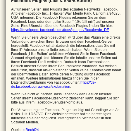
Facebook Plugins (Like & Share-Button)
Auf unseren Seiten sind Plugins des sozialen Netzwerks Facebook,
Anbieter Facebook Inc., 1 Hacker Way, Menlo Park, California 94025,
USA, integriert. Die Facebook Plugins erkennen Sie an dem
Facebook-Logo oder dem „Like-Button“ („Gefällt mir“) auf unserer
Seite. Eine Übersicht über die Facebook Plugins finden Sie hier:
https://developers.facebook.com/docs/plugins/?locale=de_DE
.
Wenn Sie unsere Seiten besuchen, wird über das Plugin eine direkte
Verbindung zwischen Ihrem Browser und dem Facebook-Server
hergestellt. Facebook erhält dadurch die Information, dass Sie mit
Ihrer IP-Adresse unsere Seite besucht haben. Wenn Sie den
Facebook „Like-Button“ anklicken während Sie in Ihrem Facebook-
Account eingeloggt sind, können Sie die Inhalte unserer Seiten auf
Ihrem Facebook-Profil verlinken. Dadurch kann Facebook den
Besuch unserer Seiten Ihrem Benutzerkonto zuordnen. Wir weisen
darauf hin, dass wir als Anbieter der Seiten keine Kenntnis vom Inhalt
der übermittelten Daten sowie deren Nutzung durch Facebook
erhalten. Weitere Informationen hierzu finden Sie in der
Datenschutzerklärung von Facebook unter:
https://de-
de.facebook.com/privacy/explanation
.
Wenn Sie nicht wünschen, dass Facebook den Besuch unserer
Seiten Ihrem Facebook-Nutzerkonto zuordnen kann, loggen Sie sich
bitte aus Ihrem Facebook-Benutzerkonto aus.
Die Verwendung der Facebook Plugins erfolgt auf Grundlage von Art.
6 Abs. 1 lit. f DSGVO. Der Websitebetreiber hat ein berechtigtes
Interesse an einer möglichst umfangreichen Sichtbarkeit in den
Sozialen Medien.
Quelle:
eRecht24