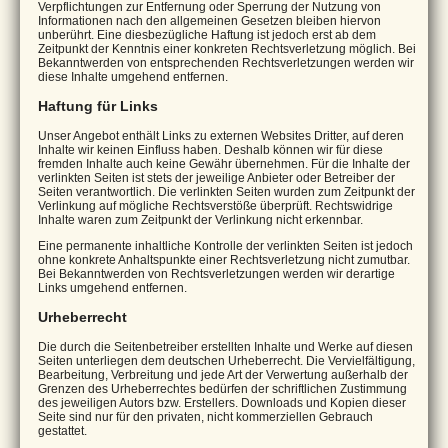
Verpflichtungen zur Entfernung oder Sperrung der Nutzung von
Informationen nach den allgemeinen Gesetzen bleiben hiervon
unberührt. Eine diesbezügliche Haftung ist jedoch erst ab dem
Zeitpunkt der Kenntnis einer konkreten Rechtsverletzung möglich. Bei
Bekanntwerden von entsprechenden Rechtsverletzungen werden wir
diese Inhalte umgehend entfernen.
Haftung für Links
Unser Angebot enthält Links zu externen Websites Dritter, auf deren
Inhalte wir keinen Einfluss haben. Deshalb können wir für diese
fremden Inhalte auch keine Gewähr übernehmen. Für die Inhalte der
verlinkten Seiten ist stets der jeweilige Anbieter oder Betreiber der
Seiten verantwortlich. Die verlinkten Seiten wurden zum Zeitpunkt der
Verlinkung auf mögliche Rechtsverstöße überprüft. Rechtswidrige
Inhalte waren zum Zeitpunkt der Verlinkung nicht erkennbar.
Eine permanente inhaltliche Kontrolle der verlinkten Seiten ist jedoch
ohne konkrete Anhaltspunkte einer Rechtsverletzung nicht zumutbar.
Bei Bekanntwerden von Rechtsverletzungen werden wir derartige
Links umgehend entfernen.
Urheberrecht
Die durch die Seitenbetreiber erstellten Inhalte und Werke auf diesen
Seiten unterliegen dem deutschen Urheberrecht. Die Vervielfältigung,
Bearbeitung, Verbreitung und jede Art der Verwertung außerhalb der
Grenzen des Urheberrechtes bedürfen der schriftlichen Zustimmung
des jeweiligen Autors bzw. Erstellers. Downloads und Kopien dieser
Seite sind nur für den privaten, nicht kommerziellen Gebrauch
gestattet.