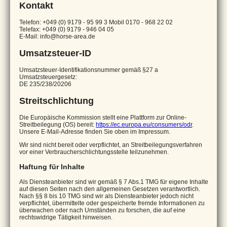
Kontakt
Telefon: +049 (0) 9179 - 95 99 3 Mobil 0170 - 968 22 02
Telefax: +049 (0) 9179 - 946 04 05
E-Mail: info@horse-area.de
Umsatzsteuer-ID
Umsatzsteuer-Identifikationsnummer gemäß §27 a
Umsatzsteuergesetz:
DE 235/238/20206
Streitschlichtung
Die Europäische Kommission stellt eine Plattform zur Online-
Streitbeilegung (OS) bereit:
https://ec.europa.eu/consumers/odr
.
Unsere E-Mail-Adresse finden Sie oben im Impressum.
Wir sind nicht bereit oder verpflichtet, an Streitbeilegungsverfahren
vor einer Verbraucherschlichtungsstelle teilzunehmen.
Haftung für Inhalte
Als Diensteanbieter sind wir gemäß § 7 Abs.1 TMG für eigene Inhalte
auf diesen Seiten nach den allgemeinen Gesetzen verantwortlich.
Nach §§ 8 bis 10 TMG sind wir als Diensteanbieter jedoch nicht
verpflichtet, übermittelte oder gespeicherte fremde Informationen zu
überwachen oder nach Umständen zu forschen, die auf eine
rechtswidrige Tätigkeit hinweisen.